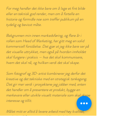
For meg handler det ikke bare om å lage et fint bilde
eller en teknisk god render, men om å fortelle en
historie og formidle noe som treffer publikum på en
tydelig og bevisst måte.
Bakgrunnen min innen markedsføring, og flere år i
rollen som Head of Marketing, har gitt meg en solid
kommersiell forståelse. Det gjør at jeg ikke bare ser på
det visuelle uttrykket, men også på hvordan innholdet
skal fungere i praksis — hva det skal kommunisere,
hvem det skal nå, og hvilken verdi det skal skape.
Som fotograf og 3D-artist kombinerer jeg derfor det
kreative og det tekniske med en strategisk tankegang.
Det gir mer verdi i prosjektene jeg jobber med, enten
det handler om å presentere et produkt, bygge en
merkevare eller utvikle visuelt materiale som skal skape
interesse og tillit.
Målet mitt er alltid å levere arbeid med høy kvalitet,
sterk visuell form og en tydelig tanke bak.
Ta gjerne kontakt dersom du ønsker å samarbeide.